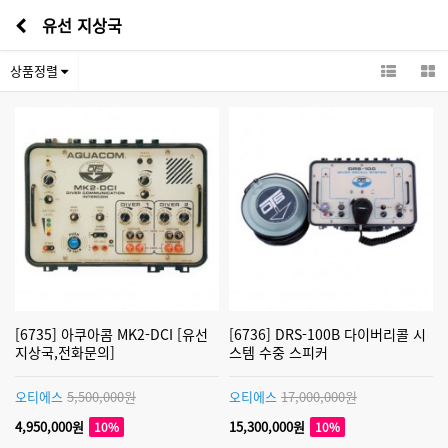
유선 지상국
상품정렬
[6735] 아쿠아콤 MK2-DCI [유선
[6736] DRS-100B 다이버리콜 시
지상국,전화문의]
스템 수중 스피커
오티에스
5,500,000원
오티에스
17,000,000원
4,950,000원
15,300,000원
10%
10%