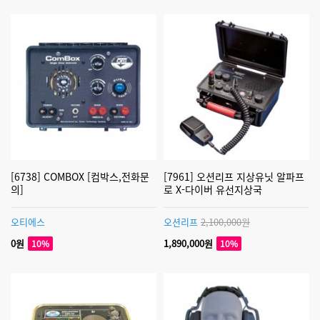
[6738] COMBOX [컴박스,전화문
[7961] 오션리프 지상유닛 알파프
의]
로 X-다이버 유선지상국
오티에스
오션리프
2,100,000원
0원
1,890,000원
10%
10%