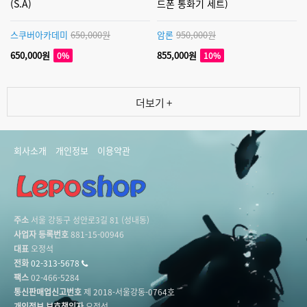
(S.A)
드폰 통화기 세트)
스쿠버아카데미
650,000원
암론
950,000원
650,000원
855,000원
0%
10%
더보기 +
회사소개
개인정보
이용약관
주소
서울 강동구 성안로3길 81 (성내동)
사업자 등록번호
881-15-00946
대표
오정석
전화
02-313-5678
팩스
02-466-5284
통신판매업신고번호
제 2018-서울강동-0764호
개인정보 보호책임자
오정석