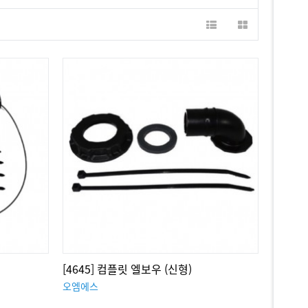
[4645] 컴플릿 엘보우 (신형)
오엠에스