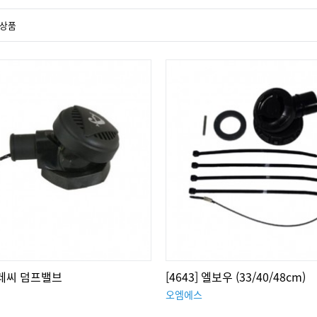
상품
 크레씨 덤프밸브
[4643] 엘보우 (33/40/48cm)
오엠에스