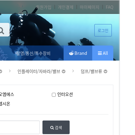
회원가입
개인결제
마이페이지
FAQ
로그인
Brand
All
촬영/통신/특수장비
인플레이터/자바라/밸브
덤프/밸브류
오엠에스
인터오션
헬시온
검색