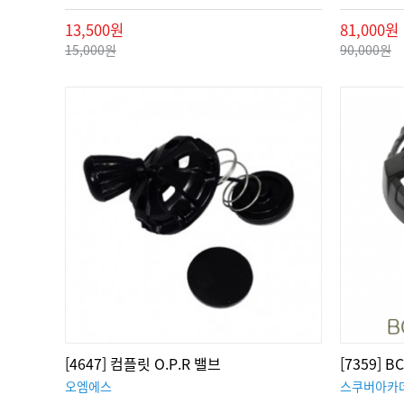
13,500원
81,000원
15,000원
90,000원
[4647] 컴플릿 O.P.R 밸브
[7359] 
오엠에스
스쿠버아카