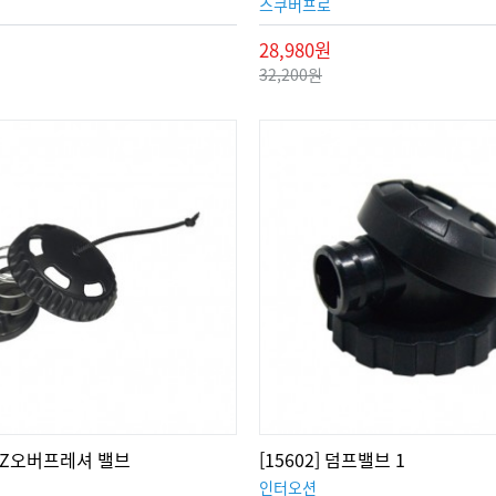
스쿠버프로
28,980원
32,200원
] DZ오버프레셔 밸브
[15602] 덤프밸브 1
인터오션