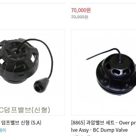
70,000원
70,000원
BC 덤프밸브 신형 (S.A)
[8865] 과압밸브 세트 - Over pr
lve Assy - BC Dump Valve
데미