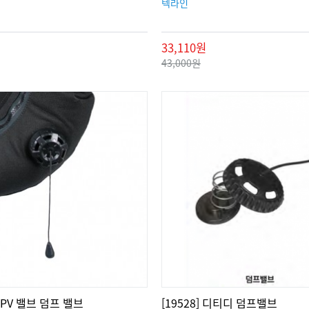
텍라인
33,110원
43,000원
 OPV 밸브 덤프 밸브
[19528] 디티디 덤프밸브