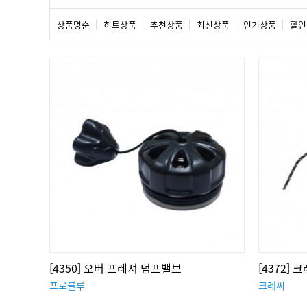
상품명순
히트상품
추천상품
최신상품
인기상품
할인
[4350] 오버 프레셔 덤프밸브
[4372]
프로블루
크레씨