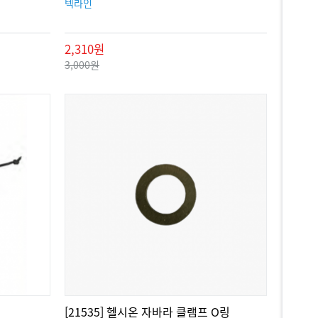
텍라인
2,310원
3,000원
[21535] 헬시온 자바라 클램프 O링