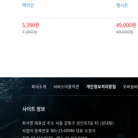
텍라인
헬시온
5,390원
49,000원
7,000원
49,000원
회사소개
서비스이용약관
개인정보처리방침
모바일버
사이트 정보
회사명 레포샵
주소 서울 강동구 성안로3길 81 (성내동)
사업자 등록번호 881-15-00946
대표 오정석