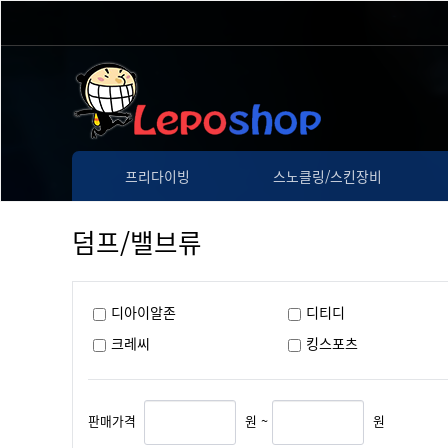
프리다이빙
스노클링/스킨장비
덤프/밸브류
디아이알존
디티디
크레씨
킹스포츠
판매가격
원 ~
원