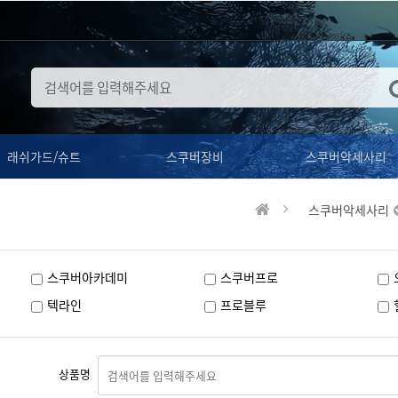
래쉬가드/슈트
스쿠버장비
스쿠버악세사리
스쿠버악세사리
스쿠버아카데미
스쿠버프로
텍라인
프로블루
상품명