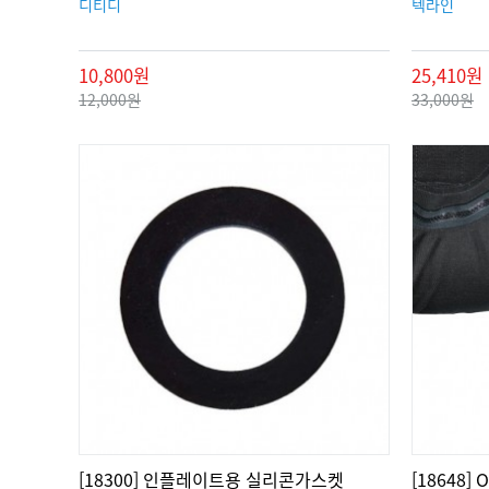
디티디
텍라인
10,800원
25,410원
12,000원
33,000원
[18300] 인플레이트용 실리콘가스켓
[18648]