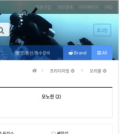
회원가입
개인결제
마이페이지
FAQ
로그인
Brand
All
촬영/통신/특수장비
프리다이빙
오리발
모노핀 (2)
소프라스
쎄악섭