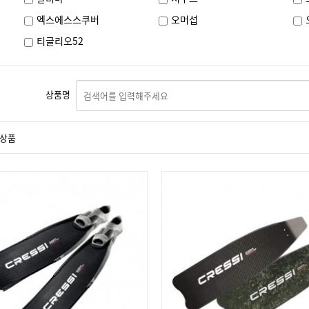
엑스에스스쿠버
오머섭
티글리오52
상품명
상품