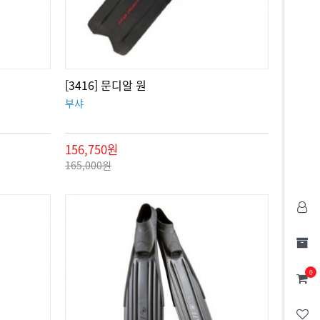
[3416] 문디알 원
부샤
156,750원
165,000원
0