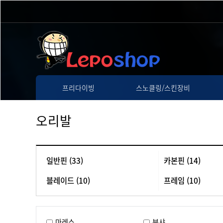
프리다이빙
스노클링/스킨장비
오리발
일반핀 (33)
카본핀 (14)
블레이드 (10)
프레임 (10)
마레스
부샤