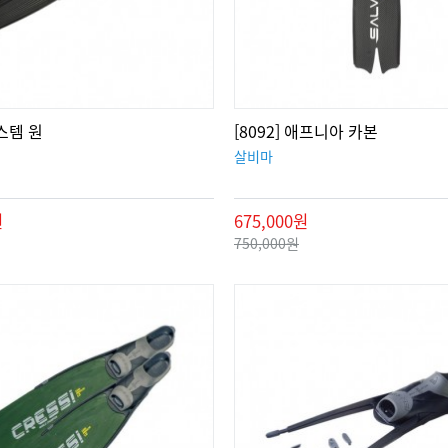
시스템 원
[8092] 애프니아 카본
살비마
원
675,000원
750,000원