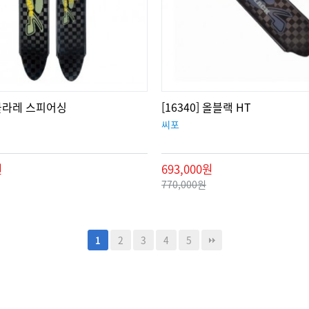
] 볼라레 스피어싱
[16340] 올블랙 HT
씨포
원
693,000원
770,000원
2
3
4
5
1