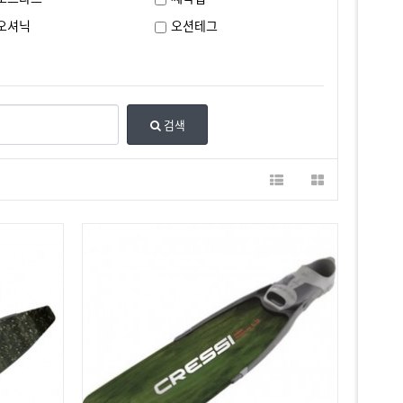
오셔닉
오션테그
검색