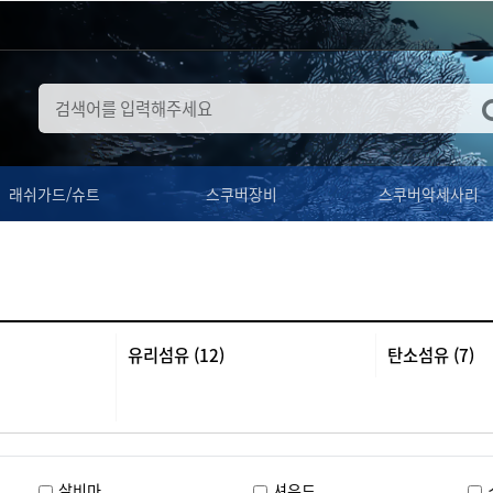
래쉬가드/슈트
스쿠버장비
스쿠버악세사리
유리섬유 (12)
탄소섬유 (7)
살비마
셔우드