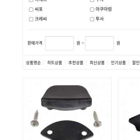
씨포
아쿠아렁
크레씨
투사
판매가격
원 ~
원
상품명순
히트상품
추천상품
최신상품
인기상품
할인