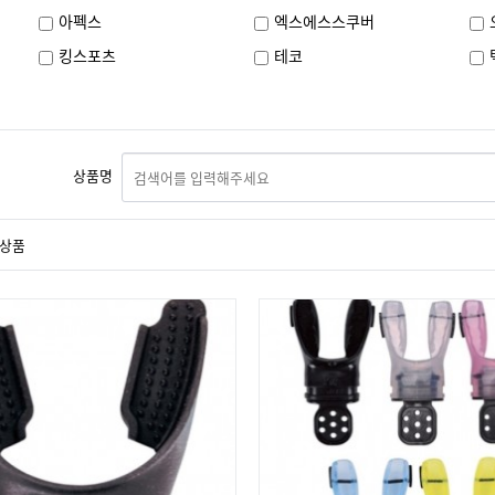
아펙스
엑스에스스쿠버
킹스포츠
테코
상품명
상품