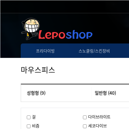
프리다이빙
스노클링/스킨장비
마우스피스
성형형 (9)
일반형 (40)
걸
다이브라이트
비즘
세코다이브