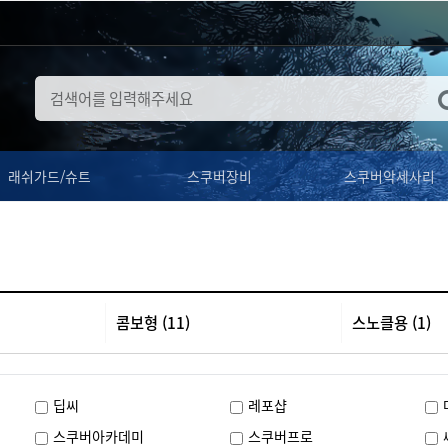
래쉬가드/슈트
스쿠버장비
스쿠버악세사리
콤보형 (11)
스노클용 (1)
딥씨
레포샵
스쿠버아카데미
스쿠버프로