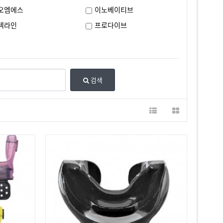
오엠에스
이노베이티브
텍라인
프로다이브
검색