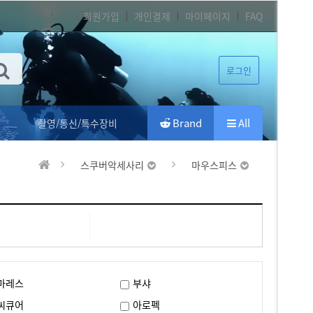
회원가입
개인결제
마이페이지
FAQ
로그인
Brand
All
촬영/통신/특수장비
스쿠버악세사리
마우스피스
마레스
부샤
씨큐어
아로펙