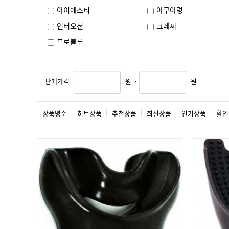
아이에스티
아쿠아렁
인터오션
크레씨
프로블루
판매가격
원 ~
원
상품명순
히트상품
추천상품
최신상품
인기상품
할인