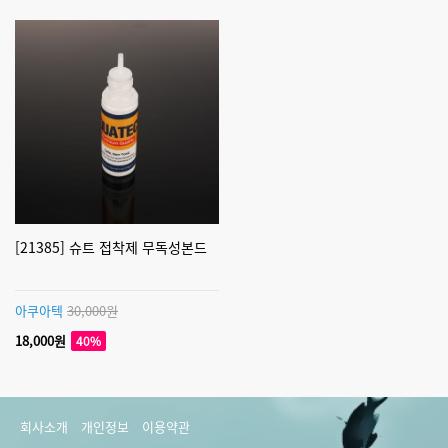
[21385] 슈트 접착제 무독성본드
아쿠아텍
30,000원
18,000원
40%
회사소개
개인정보
이용약관