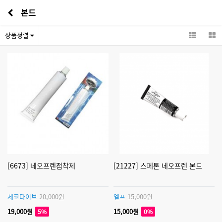
본드
상품정렬
[6673] 네오프렌접착제
[21227] 스페톤 네오프렌 본드
세코다이브
20,000원
엘프
15,000원
19,000원
15,000원
5%
0%